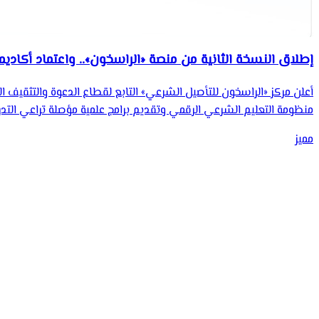
إطلاق النسخة الثانية من منصة «الراسخون».. واعتماد أكادي
أعلن مركز «الراسخون للتأصيل الشرعي» التابع لقطاع الدعوة والتثقيف ا
منظومة التعليم الشرعي الرقمي وتقديم برامج علمية مؤصلة تراعي التدرج
مميز